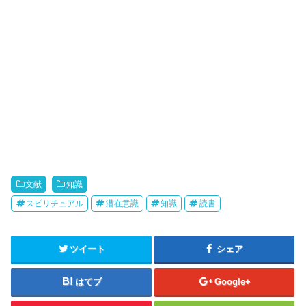
文献
知識
スピリチュアル
潜在意識
知識
読書
ツイート
シェア
はてブ
Google+