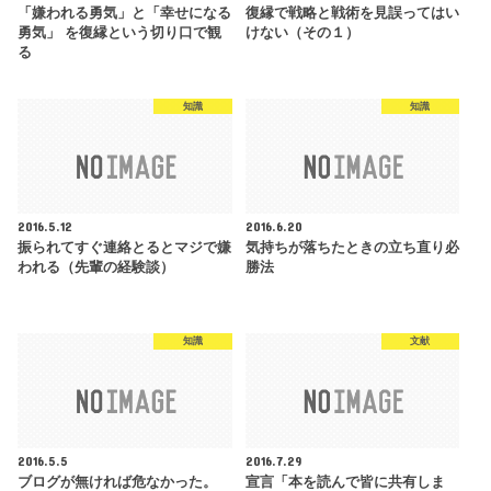
「嫌われる勇気」と「幸せになる
復縁で戦略と戦術を見誤ってはい
勇気」 を復縁という切り口で観
けない（その１）
る
知識
知識
2016.5.12
2016.6.20
振られてすぐ連絡とるとマジで嫌
気持ちが落ちたときの立ち直り必
われる（先輩の経験談）
勝法
知識
文献
2016.5.5
2016.7.29
ブログが無ければ危なかった。
宣言「本を読んで皆に共有しま