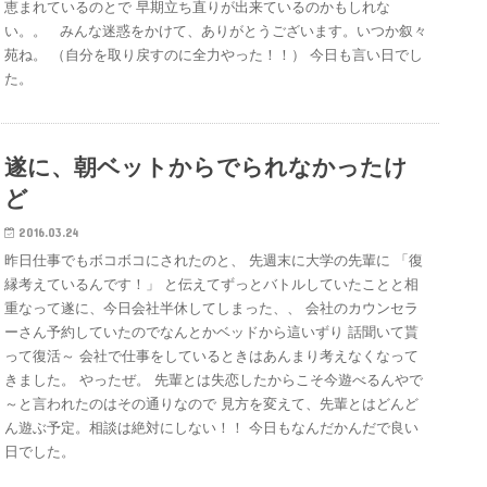
恵まれているのとで 早期立ち直りが出来ているのかもしれな
い。。 みんな迷惑をかけて、ありがとうございます。いつか叙々
苑ね。 （自分を取り戻すのに全力やった！！） 今日も言い日でし
た。
遂に、朝ベットからでられなかったけ
ど
2016.03.24
昨日仕事でもボコボコにされたのと、 先週末に大学の先輩に 「復
縁考えているんです！」 と伝えてずっとバトルしていたことと相
重なって遂に、今日会社半休してしまった、、 会社のカウンセラ
ーさん予約していたのでなんとかベッドから這いずり 話聞いて貰
って復活～ 会社で仕事をしているときはあんまり考えなくなって
きました。 やったぜ。 先輩とは失恋したからこそ今遊べるんやで
～と言われたのはその通りなので 見方を変えて、先輩とはどんど
ん遊ぶ予定。相談は絶対にしない！！ 今日もなんだかんだで良い
日でした。