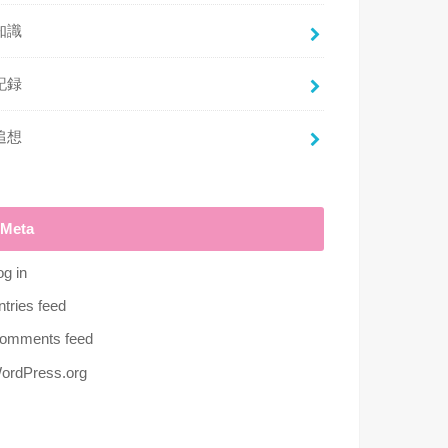
知識
記録
追想
Meta
og in
ntries feed
omments feed
ordPress.org