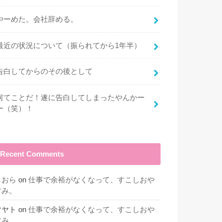
やーめた。会社辞める。
最近の状況について（振られてから1年半）
告白してからのその後として
何てことだ！遂に告白してしまったやんかー
ー（笑）！
Recent Comments
しおら
on
仕事で余裕がなくなって、すこしおや
すみ。
マヤト
on
仕事で余裕がなくなって、すこしおや
すみ。