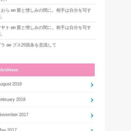
しおら
on
愛と憎しみの間に。相手は自分を写す
鏡。
マヤト
on
愛と憎しみの間に。相手は自分を写す
鏡。
プラ
on
ブス25箇条を意識して
Archives
ugust 2018
ebruary 2018
November 2017
May 2017