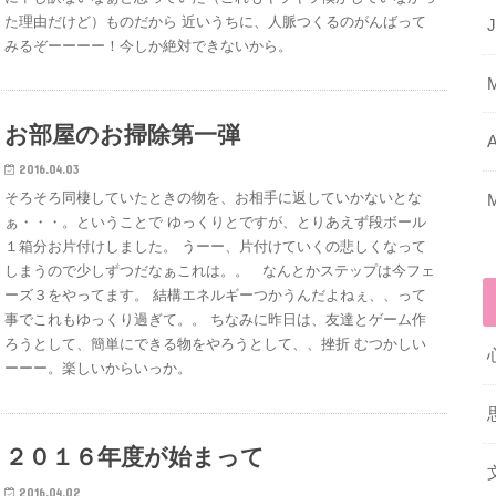
た理由だけど）ものだから 近いうちに、人脈つくるのがんばって
J
みるぞーーーー！今しか絶対できないから。
お部屋のお掃除第一弾
A
2016.04.03
そろそろ同棲していたときの物を、お相手に返していかないとな
ぁ・・・。ということで ゆっくりとですが、とりあえず段ボール
１箱分お片付けしました。 うーー、片付けていくの悲しくなって
しまうので少しずつだなぁこれは。。 なんとかステップは今フェ
ーズ３をやってます。 結構エネルギーつかうんだよねぇ、、って
事でこれもゆっくり過ぎて。。 ちなみに昨日は、友達とゲーム作
ろうとして、簡単にできる物をやろうとして、、挫折 むつかしい
ーーー。楽しいからいっか。
２０１６年度が始まって
2016.04.02