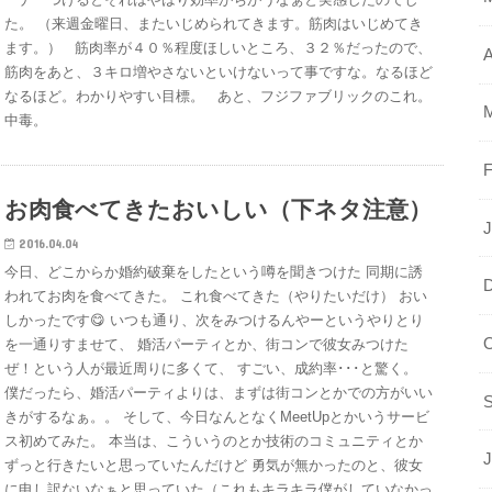
た。 （来週金曜日、またいじめられてきます。筋肉はいじめてき
ます。） 筋肉率が４０％程度ほしいところ、３２％だったので、
A
筋肉をあと、３キロ増やさないといけないって事ですな。なるほど
なるほど。わかりやすい目標。 あと、フジファブリックのこれ。
中毒。
F
お肉食べてきたおいしい（下ネタ注意）
J
2016.04.04
今日、どこからか婚約破棄をしたという噂を聞きつけた 同期に誘
われてお肉を食べてきた。 これ食べてきた（やりたいだけ） おい
しかったです😋 いつも通り、次をみつけるんやーというやりとり
O
を一通りすませて、 婚活パーティとか、街コンで彼女みつけた
ぜ！という人が最近周りに多くて、 すごい、成約率･･･と驚く。
僕だったら、婚活パーティよりは、まずは街コンとかでの方がいい
きがするなぁ。。 そして、今日なんとなくMeetUpとかいうサービ
ス初めてみた。 本当は、こういうのとか技術のコミュニティとか
J
ずっと行きたいと思っていたんだけど 勇気が無かったのと、彼女
に申し訳ないなぁと思っていた（これもキラキラ僕がしていなかっ