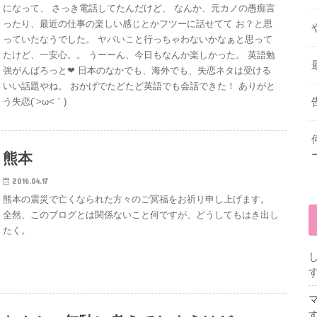
になって、 さっき電話してたんだけど、 なんか、元カノの愚痴言
ったり、最近の仕事の楽しい感じとかフツーに話せてて お？と思
っていたなうでした。 ヤバいこと行っちゃわないかなぁと思って
たけど、一安心。。 うーーん、今日もなんか楽しかった。 英語勉
強がんばろっと❤ 日本のなかでも、海外でも、失恋ネタは受ける
いい話題やね。 おかげでたどたど英語でも会話できた！ ありがと
う失恋(´>ω<｀)
熊本
2016.04.17
熊本の震災で亡くなられた方々のご冥福をお祈り申し上げます。
全然、このブログとは関係ないこと何ですが、どうしてもはき出し
たく。