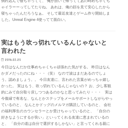
倒れ込んで寝ちゃってて、 俺が担いで帰っててあの時めちゃくち
ゃイラーーってしてたりね。 あれは、俺の顔を見て安心したから
寝ちゃったんだろうなぁ。 そして最近友達とゲーム作り開始しま
した。Unreal Engine 4使ってて面白い。
実はもう吹っ切れているんじゃないと
言われた
2016.03.25
今日はなんだか仕事めちゃくちゃ頑張れた気がする。 昨日はなん
かダメだったのにね・・・（笑） なので波はまだあるのでしょ
う。認めましょう。。 今日友達に、言われた言葉がめっちゃ嬉し
かった。 実はもう、吹っ切れているんじゃないの？ お、少し客観
的にみて自分取り戻しつつあるのかなと思ってみたり・・・ 実は
今復縁で有名な、なんとかステップをメールサポートしながらやっ
ているのと、 なんとかドッグのメルマガ購読しているのと、 会社
の福利厚生のカウンセラーとか受けちゃっているのと、 「自分の
好きなようにするが良い」といってくれる友達に恵まれているの
と、 「自分の道は自分で選択するしかない」と言ってくれる親に