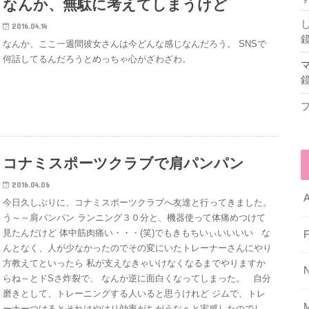
なんか、無駄に考えてしまうけど
2016.04.14
なんか、ここ一週間彼女さんは今どんな感じなんだろう。 SNSで
何話してるんだろうとめっちゃ心がざわざわ。
コナミスポーツクラブで肩パンパン
2016.04.06
A
今日久しぶりに、コナミスポーツクラブへ友達と行ってきました。
う～～肩パンパン ランニング３０分と、機器使って体痛めつけて
見たんだけど 体中筋肉痛い・・・(笑)でもきもちいぃいいいい な
F
んとなく、人が少なかったのでその変にいたトレーナーさんにやり
方教えてといったら 私が支えなきゃいけなくなるまでやりますか
らね～とドSさ炸裂で、 なんか逆に面白くなってしまった。 自分
磨きとして、トレーニングする人いると思うけれど ジムで、トレ
ーナーつけるとそれはやはり効率がちがうなぁと実感したのでし