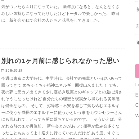
気がついたら４月になっていた。 新年度になると、なんとなくさ
みしい気持ちになってたりしたけどトータルで楽しかった。 昨日
は、新年会かねて会社の人たちと花見をしてきました。
別れの1ヶ月前に感じられなかった思い
2016.03.27
今週は東京に大学時代、中学時代、会社での先輩といっぱいあって
L
回ってきて めちゃくちゃ精神エネルギー回復出来ました！ でも、
夜の夢に元カノ出てきて少し寝起き現実とのギャップとの差に潰さ
E
れそうになったけれど 自分たちの理想と現実から得られる劣等感
C
は健全なもの。 そして、劣等感・不安を感じて落ち込むエネルギ
ーに使うか成長のエネルギーに使うかという事をカウンセラーさん
W
にも言われて、とっても腑に落ちているのです。 そういえば、分
かれる前の１か月位前、 新年会とかがあって相手が飲み会多くな
ったこともあってよく迎えに行っていたんだけど あう度、すぐに