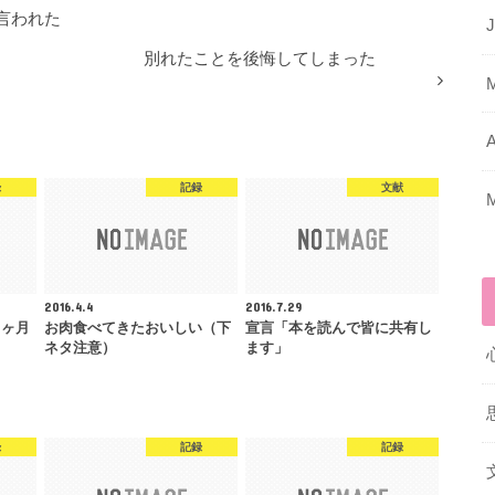
言われた
J
別れたことを後悔してしまった
A
録
記録
文献
2016.4.4
2016.7.29
２ヶ月
お肉食べてきたおいしい（下
宣言「本を読んで皆に共有し
ネタ注意）
ます」
録
記録
記録