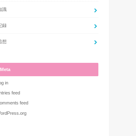
知識
記録
追想
Meta
og in
ntries feed
omments feed
ordPress.org