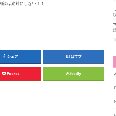
相談は絶対にしない！！
シェア
はてブ
Pocket
feedly
A
F