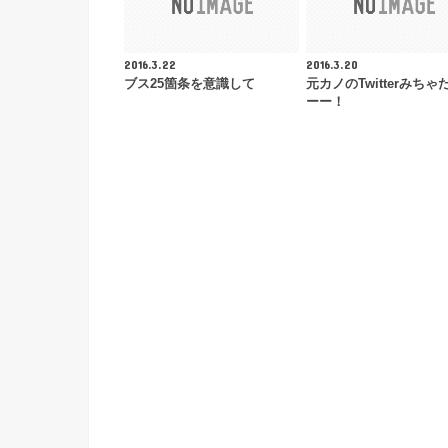
2016.3.22
2016.3.20
ブス25箇条を意識して
元カノのTwitterみちゃ
ーー！