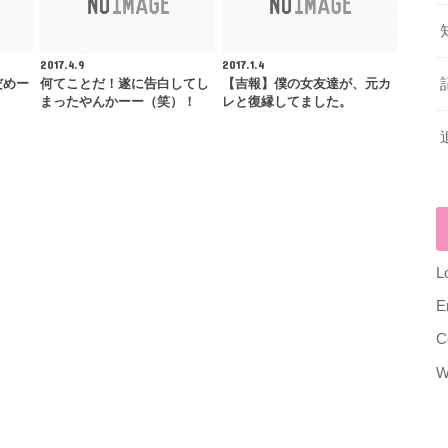
2017.4.9
2017.1.4
だめー
何てことだ！遂に告白してし
【吉報】僕の女友達が、元カ
まったやんかーー（笑）！
レと復縁してました。
L
E
C
W