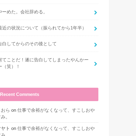
やーめた。会社辞める。
最近の状況について（振られてから1年半）
告白してからのその後として
何てことだ！遂に告白してしまったやんかー
ー（笑）！
Recent Comments
しおら
on
仕事で余裕がなくなって、すこしおや
すみ。
マヤト
on
仕事で余裕がなくなって、すこしおや
すみ。