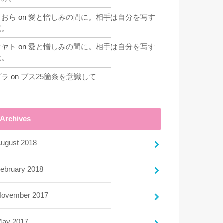
しおら
on
愛と憎しみの間に。相手は自分を写す
鏡。
マヤト
on
愛と憎しみの間に。相手は自分を写す
鏡。
プラ
on
ブス25箇条を意識して
Archives
ugust 2018
ebruary 2018
November 2017
May 2017