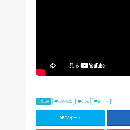
記録
定点報告
知識
筋トレ
ツイート