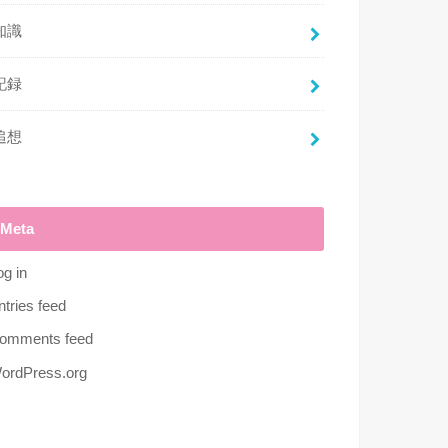
知識
記録
追想
Meta
og in
ntries feed
omments feed
ordPress.org