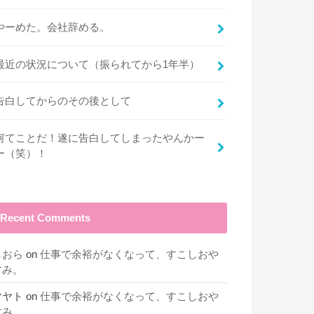
やーめた。会社辞める。
最近の状況について（振られてから1年半）
告白してからのその後として
何てことだ！遂に告白してしまったやんかー
ー（笑）！
Recent Comments
しおら
on
仕事で余裕がなくなって、すこしおや
すみ。
マヤト
on
仕事で余裕がなくなって、すこしおや
すみ。