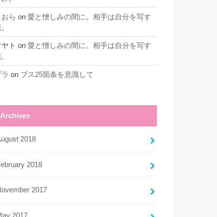
しおら
on
愛と憎しみの間に。相手は自分を写す
鏡。
マヤト
on
愛と憎しみの間に。相手は自分を写す
鏡。
プラ
on
ブス25箇条を意識して
Archives
ugust 2018
ebruary 2018
November 2017
May 2017